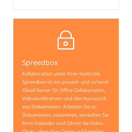
~
Spreedbox
Kollaboration unter Ihrer Kontrolle.
Spreedbox ist ein privater und sicherer
Cloud-Server für Office Collaboration,
Videokonferenzen und den Austausch
von Dokumenten. Arbeiten Sie an
Dokumenten zusammen, verwalten Sie
Ihren Kalender und führen Sie Video-
Chats, ohne dass Daten auf fremden